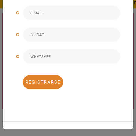
Viernes 7 de Agosto de 2026 | Dólar tipo de cambio:
$17.47 M
Seleccione un país
Cuándo
Numero de noches
Temas
REGISTRARSE
Buscar